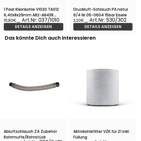
1 Paar Kleinkohle V1020 TA012
Druckluft-Schlauch PA natur
6,40x8x29mm A82-A84SR
6/4 Nr.05-0604 15bar Eisele
_ Art.Nr: 037/1010
_ Art.Nr: 530/302
15,80€
2,20€
Gebläse
DETAILS ANZEIGEN
DETAILS ANZEIGEN
Das könnte Dich auch interessieren
Abluftschlauch Z4 Zubehör
Aktivkohlefilter VZK für Z1 inkl.
Rohrmuffe/Rohrstück
Füllung