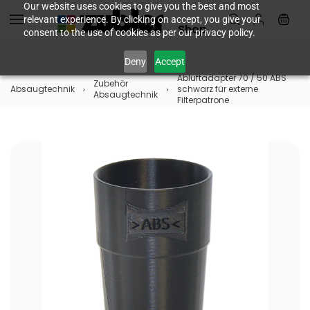
Skip to
Our website uses cookies to give you the best and most
relevant experience. By clicking on accept, you give your
main
Shop
consent to the use of cookies as per our privacy policy.
content
Deny
Accept
Abluftadapter 70 / 50 ABS
Zubehör
Absaugtechnik
schwarz für externe
Absaugtechnik
Filterpatrone