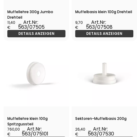
Muffellehre 300g Jumbo
Muffelbasis klein 100g Drehteil
Drehteil
_ Art.Nr:
_ Art.Nr:
11,40
9,70
563/07505
563/07508
€
€
DETAILS ANZEIGEN
DETAILS ANZEIGEN
Muffellehre klein 100g
Sektoren-Muffelbasis 200g
Spritzgussteil
_ Art.Nr:
_ Art.Nr:
760,00
26,40
563/075101
563/07530
€
€