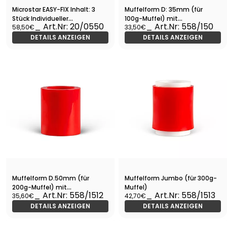
Microstar EASY-FIX Inhalt: 3
Muffelform D: 35mm (für
Stück Individueller
100g-Muffel) mit
_ Art.Nr: 20/0550
_ Art.Nr: 558/150
58,50€
33,50€
Brenngutträger
Markierungssystem
DETAILS ANZEIGEN
DETAILS ANZEIGEN
Muffelform D.50mm (für
Muffelform Jumbo (für 300g-
200g-Muffel) mit
Muffel)
_ Art.Nr: 558/1512
_ Art.Nr: 558/1513
35,60€
42,70€
Markierungssystem
DETAILS ANZEIGEN
DETAILS ANZEIGEN