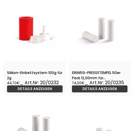
Silikon-Einbettsystem 100g für
EINWEG-PRESSSTEMPEL 50er
2g
Pack 12,00mm für
_ Art.Nr: 20/0232
_ Art.Nr: 20/0235
44,70€
74,00€
Presskeramik
DETAILS ANZEIGEN
DETAILS ANZEIGEN