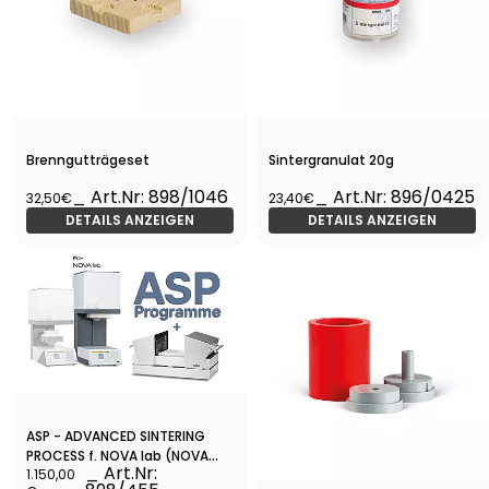
Brenngutträgeset
Sintergranulat 20g
_ Art.Nr: 898/1046
_ Art.Nr: 896/0425
32,50€
23,40€
DETAILS ANZEIGEN
DETAILS ANZEIGEN
ASP - ADVANCED SINTERING
PROCESS f. NOVA lab (NOVA
_ Art.Nr:
1.150,00
Capsule und ASP-Programme)