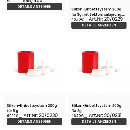
898/455
€
DETAILS ANZEIGEN
Silikon-Einbettsystem 200g
für 3g mit Sektormarkierung,
_ Art.Nr: 20/0229
46,70€
Muffelbasis 13mm
DETAILS ANZEIGEN
Silikon-Einbettsystem 200g
Silikon-Einbettsystem 200g
für 5 g
für 2g
_ Art.Nr: 20/0230
_ Art.Nr: 20/0231
69,10€
46,70€
DETAILS ANZEIGEN
DETAILS ANZEIGEN