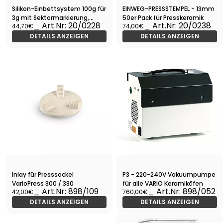
Silikon-Einbettsystem 100g für
EINWEG-PRESSSTEMPEL - 13mm
3g mit Sektormarkierung,
50er Pack für Presskeramik
_ Art.Nr: 20/0228
_ Art.Nr: 20/0238
44,70€
74,00€
Muffelbasis 13mm
DETAILS ANZEIGEN
DETAILS ANZEIGEN
Inlay für Presssockel
P3 - 220-240V Vakuumpumpe
VarioPress 300 / 330
für alle VARIO Keramiköfen
_ Art.Nr: 898/109
_ Art.Nr: 898/052
42,00€
760,00€
DETAILS ANZEIGEN
DETAILS ANZEIGEN