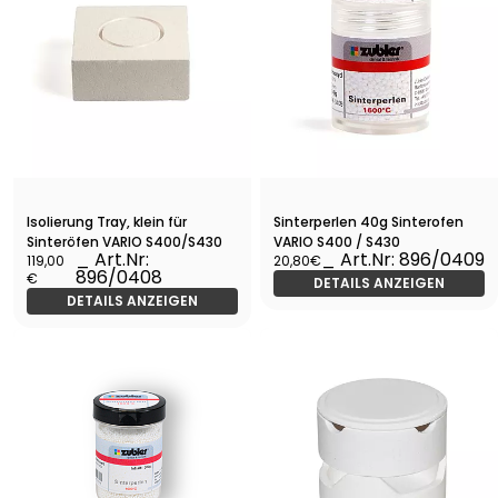
Isolierung Tray, klein für
Sinterperlen 40g Sinterofen
Sinteröfen VARIO S400/S430
VARIO S400 / S430
_ Art.Nr:
_ Art.Nr: 896/0409
119,00
20,80€
896/0408
€
DETAILS ANZEIGEN
DETAILS ANZEIGEN