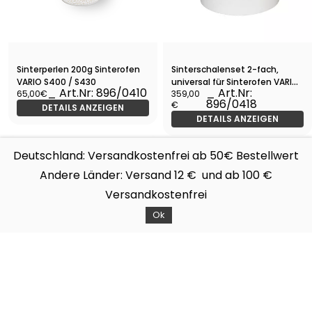
Sinterperlen 200g Sinterofen
Sinterschalenset 2-fach,
VARIO S400 / S430
universal für Sinterofen VARIO
_ Art.Nr: 896/0410
_ Art.Nr:
65,00€
359,00
S400 / S430
896/0418
€
DETAILS ANZEIGEN
DETAILS ANZEIGEN
Deutschland: Versandkostenfrei ab 50€ Bestellwert
Andere Länder: Versand 12 € und ab 100 €
Versandkostenfrei
Filters
Sortieren nach
Ok