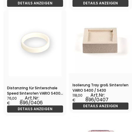
DETAILS ANZEIGEN
DETAILS ANZEIGEN
Isolierung Tray groß Sinterofen
Distanzring für Sinterschale
VARIO S400 / S430
Speed Sinterofen VARIO S400 /
_ Art.Nr:
118,00
_ Art.Nr:
76,00
S430
896/0407
€
896/0406
€
DETAILS ANZEIGEN
DETAILS ANZEIGEN