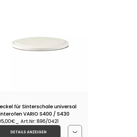
Dis
Sin
76,
eckel für Sinterschale universal
interofen VARIO S400 / S430
05,00€
_ Art.Nr: 896/0421
DETAILS ANZEIGEN