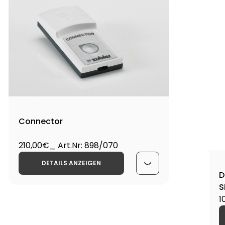
Connector
210,00€
_ Art.Nr: 898/070
DETAILS ANZEIGEN
D
S
1