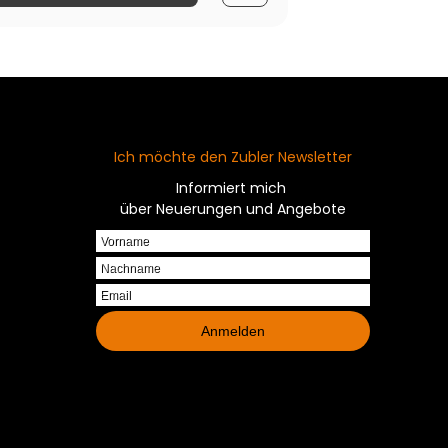
Ich möchte den Zubler Newsletter
Informiert mich
über Neuerungen und Angebote
Vorname
Nachname
Email
Anmelden