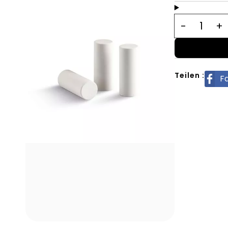
Teilen :
F