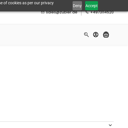
e of cookies as per our privacy
Deny
Accept
sales@zubler.de
+4973114520