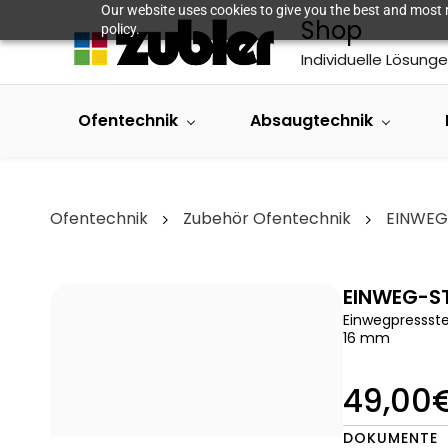
Skip to
Our website uses cookies to give you the best and most r
Shop
main
policy.
content
Individuelle Lösunge
Ofentechnik
Absaugtechnik
Ofentechnik
Zubehör Ofentechnik
EINWEG
EINWEG-ST
Einwegpressste
16 mm
49,00
DOKUMENTE