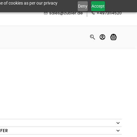
e of cookies as per our privacy
Deny
Accept
sales@zubler.de
+4973114520
FFER