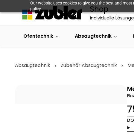
Skip to
Our website uses cookies to give you the best and most r
Shop
main
policy.
content
Individuelle Lösunge
Ofentechnik
Absaugtechnik
Absaugtechnik
Zubehör Absaugtechnik
Me
Me
Fl
7
DO