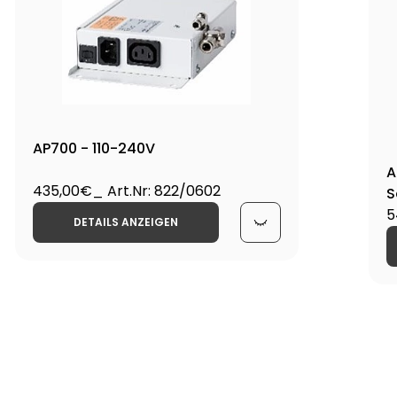
AP700 - 110-240V
A
435,00€
_ Art.Nr: 822/0602
S
5
DETAILS ANZEIGEN