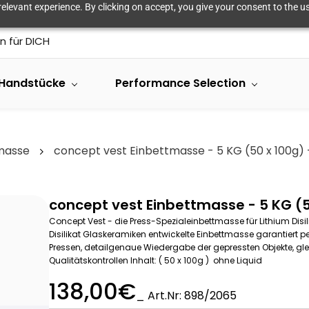
elevant experience. By clicking on accept, you give your consent to the us
n für DICH
Handstücke
Performance Selection
masse
concept vest Einbettmasse - 5 KG (50 x 100g) -
concept vest Einbettmasse - 5 KG (5
Concept Vest - die Press-Spezialeinbettmasse für Lithium Disili
Disilikat Glaskeramiken entwickelte Einbettmasse garantiert 
Pressen, detailgenaue Wiedergabe der gepressten Objekte, gl
Qualitätskontrollen Inhalt: ( 50 x 100g ) ohne Liquid
138,00€
_ Art.Nr: 898/2065