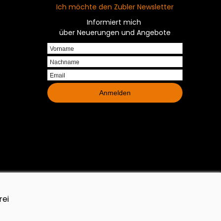
Ich möchte den Zubler Newsletter
Informiert mich
über Neuerungen und Angebote
Vorname
Nachname
Email
Anmelden
rei