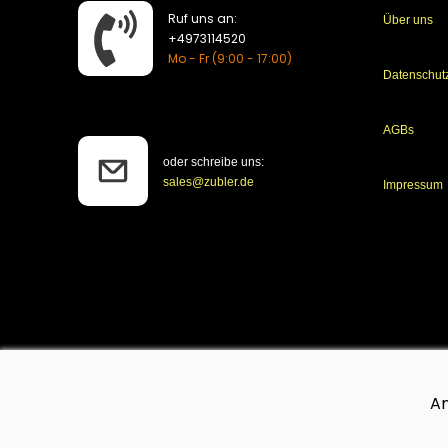
Ruf uns an:
Über uns
​+4973114520
Mo - Fr (9:00 - 17:00)
Datenschut
AGBs
oder schreibe uns:
sales@zubler.de
Impressum
An