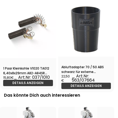
Abluftadapter 70 / 50 ABS
1 Paar Kleinkohle V1020 TA012
schwarz für externe
6,40x8x29mm A82-A84SR
_ Art.Nr:
22,50
Filterpatrone
_ Art.Nr: 037/1010
15,80€
Gebläse
563/07664
€
DETAILS ANZEIGEN
DETAILS ANZEIGEN
Das könnte Dich auch interessieren