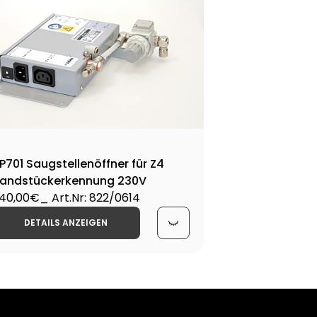
AP7
560
P701 Saugstellenöffner für Z4
andstückerkennung 230V
40,00€
_ Art.Nr: 822/0614
DETAILS ANZEIGEN