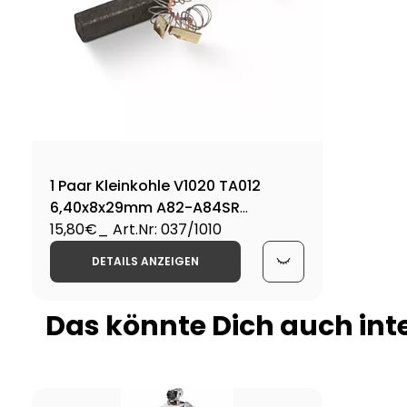
1 Paar Kleinkohle V1020 TA012
6,40x8x29mm A82-A84SR
Gebläse
15,80€
_ Art.Nr: 037/1010
DETAILS ANZEIGEN
Das könnte Dich auch int