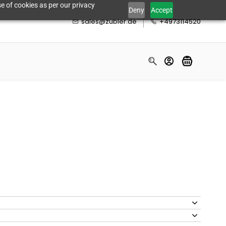
e of cookies as per our privacy
Deny
Accept
sales@zubler.de
+4973114520