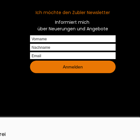
Ich möchte den Zubler Newsletter
Informiert mich
über Neuerungen und Angebote
Vorname
Nachname
Email
Anmelden
rei