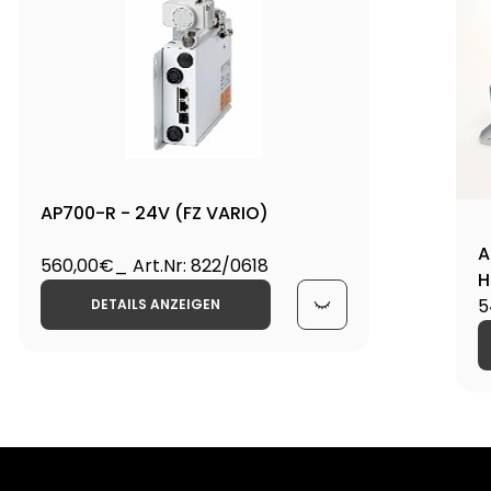
AP700-R - 24V (FZ VARIO)
A
560,00€
_ Art.Nr: 822/0618
H
5
DETAILS ANZEIGEN