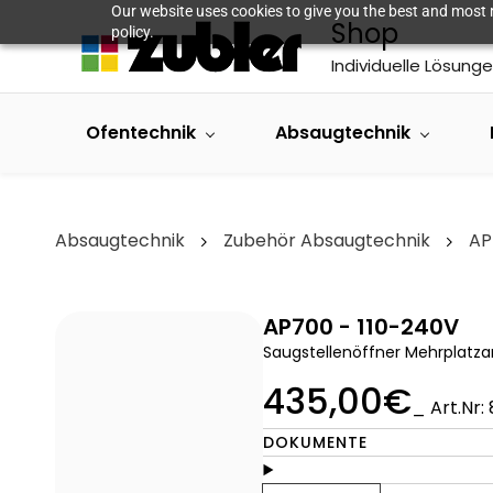
Skip to
Our website uses cookies to give you the best and most r
Shop
main
policy.
content
Individuelle Lösunge
Ofentechnik
Absaugtechnik
Absaugtechnik
Zubehör Absaugtechnik
AP
AP700 - 110-240V
Saugstellenöffner Mehrplatza
435,00€
_ Art.Nr:
DOKUMENTE