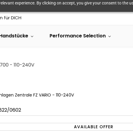
elevant experience. By clicking on accept, you give your consent to the us
n für DICH
Handstücke
Performance Selection
700 - 110-240V
nlagen Zentrale FZ VARIO - 110-240V
 822/0602
AVAILABLE OFFER