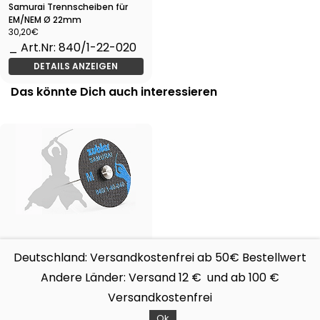
Samurai Trennscheiben für
EM/NEM Ø 22mm
30,20€
_ Art.Nr: 840/1-22-020
DETAILS ANZEIGEN
Das könnte Dich auch interessieren
Samurai Trennscheiben für
NEM Ø 40 mm
Deutschland: Versandkostenfrei ab 50€ Bestellwert
57,80€
Andere Länder: Versand 12 € und ab 100 €
_ Art.Nr: 840/1-40-100
Versandkostenfrei
DETAILS ANZEIGEN
Ok