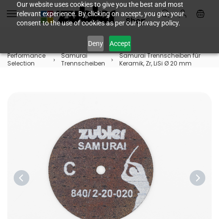
Skip to
Our website uses cookies to give you the best and most
relevant experience. By clicking on accept, you give your
main
Shop
consent to the use of cookies as per our privacy policy.
content
Deny
Accept
Performance
Samurai
Samurai Trennscheiben für
Selection
Trennscheiben
Keramik, Zr, LiSi Ø 20 mm